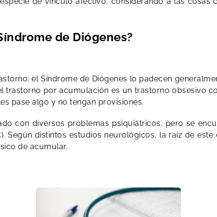
specie de vínculo afectivo, considerando a las cosas 
Síndrome de Diógenes?
 trastorno: el Síndrome de Diógenes lo padecen general
el trastorno por acumulación es un trastorno obsesivo
es pase algo y no tengan provisiones.
ado con diversos problemas psiquiátricos, pero se enc
 Según distintos estudios neurológicos, la raíz de este
ásico de acumular.