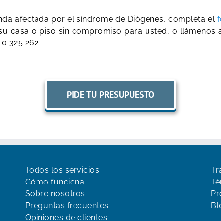
enda afectada por el síndrome de Diógenes, completa el
f
u casa o piso sin compromiso para usted, o llámenos a c
10 325 262.
PIDE TU PRESUPUESTO
Todos los servicios
Tr
Cómo funciona
Té
Sobre nosotros
Pr
Preguntas frecuentes
Bl
Opiniones de clientes