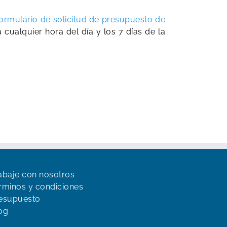
ormulario de solicitud de presupuesto de
ualquier hora del día y los 7 días de la
abaje con nosotros
rminos y condiciones
esupuesto
og