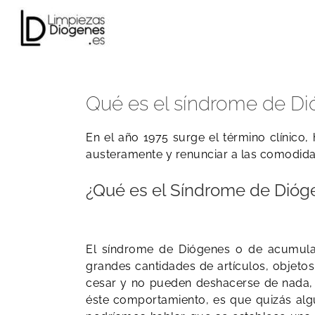
Skip
to
content
Qué es el síndrome de Di
En el año 1975 surge el término clínico,
austeramente y renunciar a las comodid
¿Qué e
s el Síndrome de Dióg
El síndrome de Diógenes o de acumula
grandes cantidades de artículos, objetos
cesar y no pueden deshacerse de nada, i
éste comportamiento, es que quizás alg